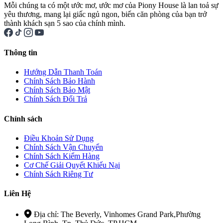
Mỗi chúng ta có một ước mơ, ước mơ của Piony House là lan toả sự
yêu thương, mang lại giấc ngủ ngon, biến căn phòng của bạn trở
thành khách sạn 5 sao của chính mình.
Thông tin
Hướng Dẫn Thanh Toán
Chính Sách Bảo Hành
Chính Sách Bảo Mật
Chính Sách Đổi Trả
Chính sách
Điều Khoản Sử Dụng
Chính Sách Vận Chuyển
Chính Sách Kiểm Hàng
Cơ Chế Giải Quyết Khiếu Nại
Chính Sách Riêng Tư
Liên Hệ
Địa chỉ: The Beverly, Vinhomes Grand Park,Phường