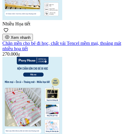
Nhiều Họa tiết
Xem nhanh
Chăn mền cho bé đi học, chất vải Tencel mềm mại, thoáng mát
nhiều họa tiết
270.000
₫