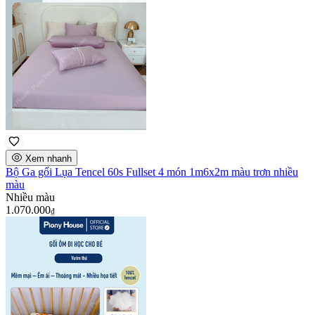
Xem nhanh
Bộ Ga gối Lụa Tencel 60s Fullset 4 món 1m6x2m màu trơn nhiều
màu
Nhiều màu
1.070.000
₫