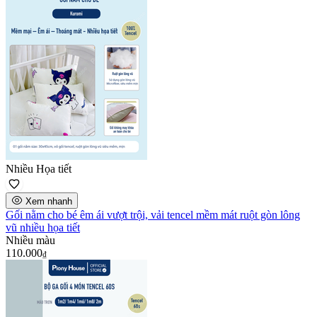
Nhiều Họa tiết
Xem nhanh
Gối nằm cho bé êm ái vượt trội, vải tencel mềm mát ruột gòn lông
vũ nhiều họa tiết
Nhiều màu
110.000
₫