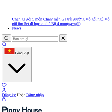
Chăn ga gối 5 món
Chăn/ mền
Ga trải giường
Vỏ gối ngủ
Vỏ
gối ôm
Set đi học em bé
Bộ 4 món(ga+gối)
News
Tiếng Việt
Đăng ký
Hoặc
Đăng nhập