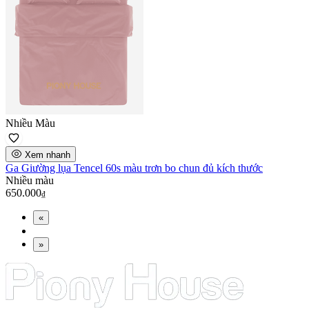
Nhiều Màu
Xem nhanh
Ga Giường lụa Tencel 60s màu trơn bo chun đủ kích thước
Nhiều màu
650.000
₫
«
»