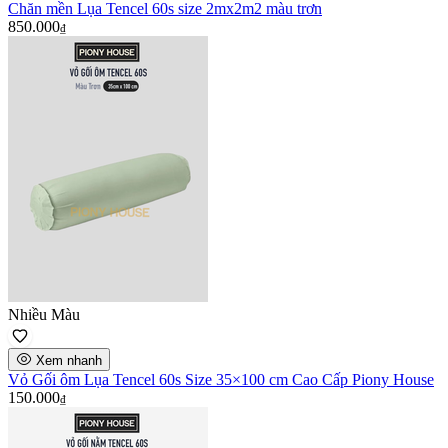
Chăn mền Lụa Tencel 60s size 2mx2m2 màu trơn
850.000
₫
Nhiều Màu
Xem nhanh
Vỏ Gối ôm Lụa Tencel 60s Size 35×100 cm Cao Cấp Piony House
150.000
₫