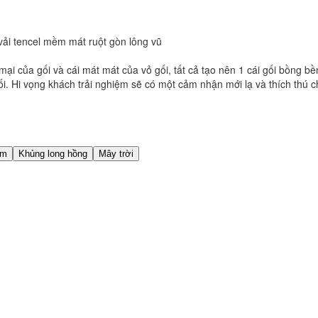
 vải tencel mềm mát ruột gòn lông vũ
i của gối và cái mát mát của vỏ gối, tất cả tạo nên 1 cái gối bồng 
i. Hi vọng khách trải nghiệm sẽ có một cảm nhận mới lạ và thích thú
ám
Khủng long hồng
Mây trời