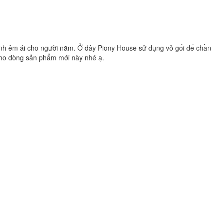
bềnh êm ái cho người nằm. Ở đây Piony House sử dụng vỏ gối để chần
 cho dòng sản phẩm mới này nhé ạ.