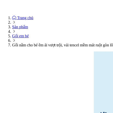
Trang chủ
Sản phẩm
Gối em bé
Gối nằm cho bé êm ái vượt trội, vải tencel mềm mát ruột gòn lô