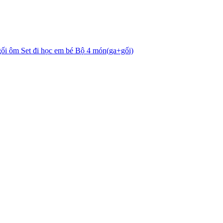
gối ôm
Set đi học em bé
Bộ 4 món(ga+gối)