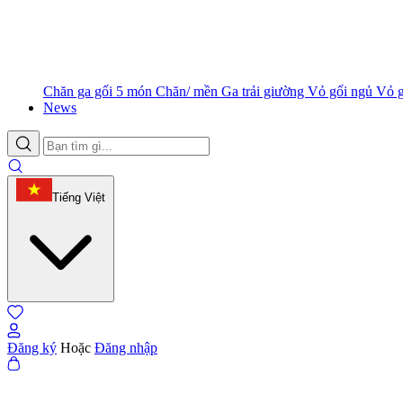
Chăn ga gối 5 món
Chăn/ mền
Ga trải giường
Vỏ gối ngủ
Vỏ 
News
Tiếng Việt
Đăng ký
Hoặc
Đăng nhập