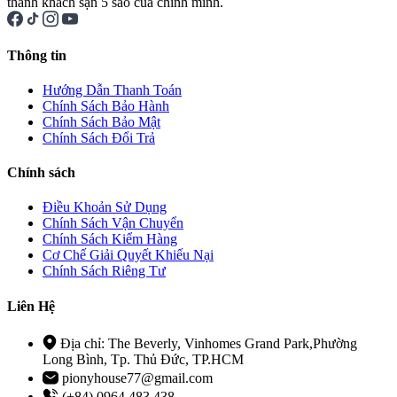
thành khách sạn 5 sao của chính mình.
Thông tin
Hướng Dẫn Thanh Toán
Chính Sách Bảo Hành
Chính Sách Bảo Mật
Chính Sách Đổi Trả
Chính sách
Điều Khoản Sử Dụng
Chính Sách Vận Chuyển
Chính Sách Kiểm Hàng
Cơ Chế Giải Quyết Khiếu Nại
Chính Sách Riêng Tư
Liên Hệ
Địa chỉ: The Beverly, Vinhomes Grand Park,Phường
Long Bình, Tp. Thủ Đức, TP.HCM
pionyhouse77@gmail.com
(+84) 0964 483 438