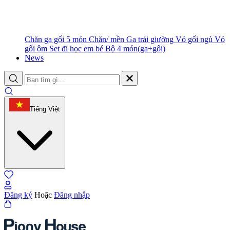
Chăn ga gối 5 món
Chăn/ mền
Ga trải giường
Vỏ gối ngủ
Vỏ
gối ôm
Set đi học em bé
Bộ 4 món(ga+gối)
News
Tiếng Việt
Đăng ký
Hoặc
Đăng nhập