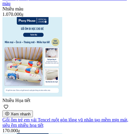
màu
Nhiều màu
1.070.000
₫
Nhiều Họa tiết
Xem nhanh
Gối ôm trẻ em vải Tencel ruột gòn lông vũ nhân tạo mềm mịn mát,
siêu êm nhiều họa tiết
170.000
₫