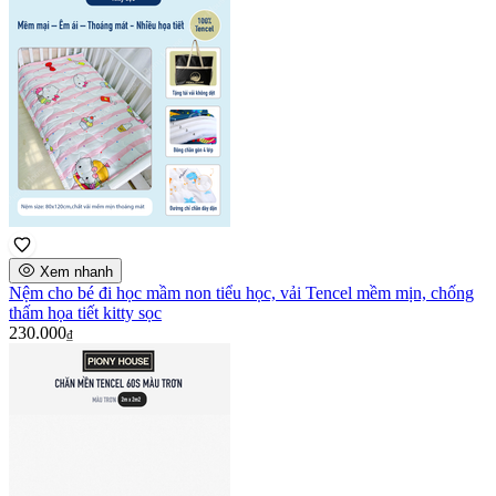
Xem nhanh
Nệm cho bé đi học mầm non tiểu học, vải Tencel mềm mịn, chống
thấm họa tiết kitty sọc
230.000
₫