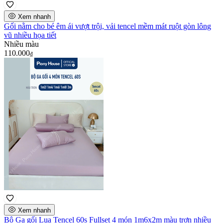
Xem nhanh
Gối nằm cho bé êm ái vượt trội, vải tencel mềm mát ruột gòn lông
vũ nhiều họa tiết
Nhiều màu
110.000
₫
Xem nhanh
Bộ Ga gối Lụa Tencel 60s Fullset 4 món 1m6x2m màu trơn nhiều