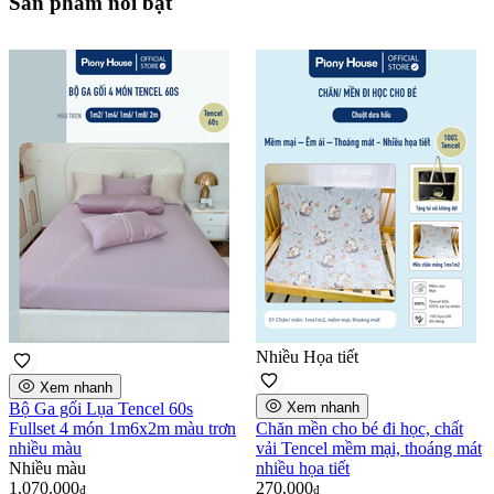
Sản phẩm nổi bật
Nhiều Họa tiết
Xem nhanh
Bộ Ga gối Lụa Tencel 60s
Xem nhanh
Fullset 4 món 1m6x2m màu trơn
Chăn mền cho bé đi học, chất
nhiều màu
vải Tencel mềm mại, thoáng mát
Nhiều màu
nhiều họa tiết
1.070.000
270.000
₫
₫